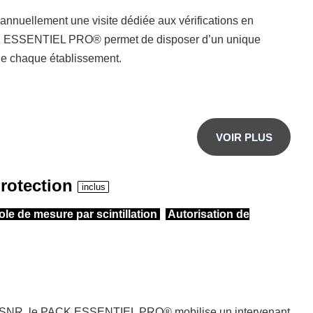
 annuellement une visite dédiée aux vérifications en
K ESSENTIEL PRO®
permet de disposer d’un
unique
 de chaque établissement.
VOIR PLUS
protection
inclus
le de mesure par scintillation
Autorisation de
l’ASNR, le PACK ESSENTIEL PRO® mobilise un intervenant