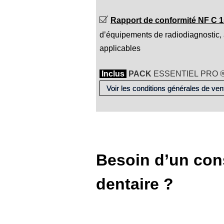
Rapport de conformité NF C 1
d’équipements de radiodiagnostic, a
applicables
Inclus
PACK
ESSENTIEL PRO 
Voir les conditions générales de ven
radioprotection dentaire
> PCR dentaire > Personne compétente en
radioprotection dentaire
> Contrôle de qualité d’images (CQI) > Suivi SISERI > Définition du zonage radiologique des salles de radiodiagnostic dentaire > Formation e-learning en radioprotection dentaire > évaluation de la dosimétrie du patient.
Besoin d’un cons
dentaire ?