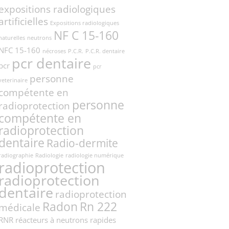
expositions radiologiques
artificielles
Expositions radiologiques
NF C 15-160
naturelles
neutrons
NFC 15-160
nécroses
P.C.R.
P.C.R. dentaire
pcr dentaire
pcr
pcr
personne
veterinaire
compétente en
personne
radioprotection
compétente en
radioprotection
dentaire
Radio-dermite
radiographie
Radiologie
radiologie numérique
radioprotection
radioprotection
dentaire
radioprotection
Radon
Rn 222
médicale
RNR
réacteurs à neutrons rapides