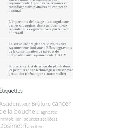
rayonnements X pour les vétérinaires en
radiodiagnostics planaires au contact de
l’animal
L’importance de l’usage d’un angulateur
par les chirurgiens-dentistes pour mieux
répondre aux exigences fixées par le Code
du travail
La sensibilité des glandes salivaires aux
rayonnements ionisants : Effets aggravants
de la consommation de tabac et de
l’exposition aux rayonnements X et UV
fluorescence X et détection du plomb dans
les peintures : une technologie à utiliser avec
précaution (thématique : source scellée)
Étiquettes
cancer
Accident
Brûlure
ASNR
de la bouche
Diagnostic
immobilier_ sources scelléess
Dosimétrie
eritem