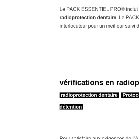
Le PACK ESSENTIEL PRO®
inclut
radioprotection dentaire
.
Le PAC
interlocuteur pour un meilleur suivi
vérifications en radio
radioprotection dentaire
Protoco
détention
Pour satisfaire aux exigences de 