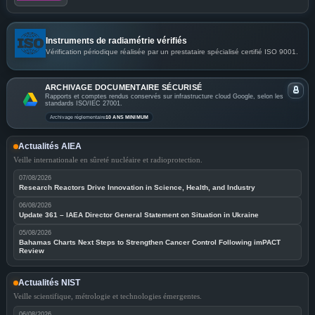
Instruments de radiamétrie vérifiés
Vérification périodique réalisée par un prestataire spécialisé certifié ISO 9001.
ARCHIVAGE DOCUMENTAIRE SÉCURISÉ
Rapports et comptes rendus conservés sur infrastructure cloud Google, selon les
standards ISO/IEC 27001.
Archivage réglementaire
10 ANS MINIMUM
Actualités AIEA
Veille internationale en sûreté nucléaire et radioprotection.
07/08/2026
Research Reactors Drive Innovation in Science, Health, and Industry
06/08/2026
Update 361 – IAEA Director General Statement on Situation in Ukraine
05/08/2026
Bahamas Charts Next Steps to Strengthen Cancer Control Following imPACT
Review
Actualités NIST
Veille scientifique, métrologie et technologies émergentes.
06/08/2026