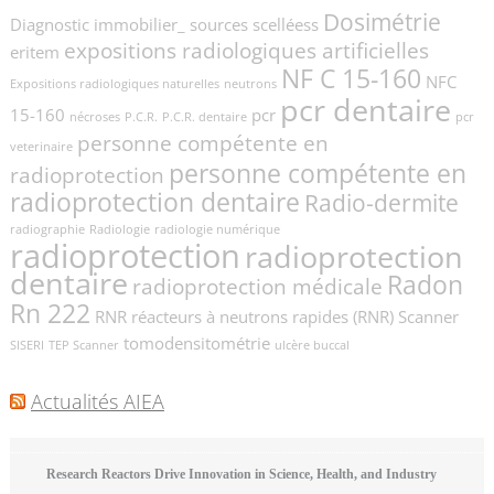
Dosimétrie
Diagnostic immobilier_ sources scelléess
expositions radiologiques artificielles
eritem
NF C 15-160
NFC
Expositions radiologiques naturelles
neutrons
pcr dentaire
15-160
pcr
nécroses
P.C.R.
P.C.R. dentaire
pcr
personne compétente en
veterinaire
personne compétente en
radioprotection
radioprotection dentaire
Radio-dermite
radiographie
Radiologie
radiologie numérique
radioprotection
radioprotection
dentaire
Radon
radioprotection médicale
Rn 222
RNR
réacteurs à neutrons rapides (RNR)
Scanner
tomodensitométrie
SISERI
TEP Scanner
ulcère buccal
Actualités AIEA
Research Reactors Drive Innovation in Science, Health, and Industry