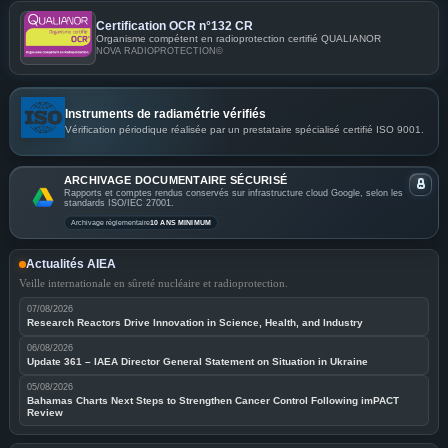
Certification OCR n°132 CR
Organisme compétent en radioprotection certifié QUALIANOR
NOVA RADIOPROTECTION©
Instruments de radiamétrie vérifiés
Vérification périodique réalisée par un prestataire spécialisé certifié ISO 9001.
ARCHIVAGE DOCUMENTAIRE SÉCURISÉ
Rapports et comptes rendus conservés sur infrastructure cloud Google, selon les
standards ISO/IEC 27001.
Archivage réglementaire
10 ANS MINIMUM
Actualités AIEA
Veille internationale en sûreté nucléaire et radioprotection.
07/08/2026
Research Reactors Drive Innovation in Science, Health, and Industry
06/08/2026
Update 361 – IAEA Director General Statement on Situation in Ukraine
05/08/2026
Bahamas Charts Next Steps to Strengthen Cancer Control Following imPACT
Review