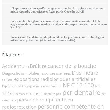
L’importance de l’usage d’un angulateur par les chirurgiens-dentistes pour
mieux répondre aux exigences fixées par le Code du travail
La sensibilité des glandes salivaires aux rayonnements ionisants : Effets
aggravants de la consommation de tabac et de l’exposition aux rayonnements
X et UV
fluorescence X et détection du plomb dans les peintures : une technologie à
utiliser avec précaution (thématique : source scellée)
Étiquettes
cancer de la bouche
Accident
Brûlure
ASNR
Dosimétrie
Diagnostic immobilier_ sources scelléess
expositions radiologiques artificielles
eritem
NF C 15-160
NFC
Expositions radiologiques naturelles
neutrons
pcr dentaire
15-160
pcr
nécroses
P.C.R.
P.C.R. dentaire
pcr
personne compétente en
veterinaire
personne compétente en
radioprotection