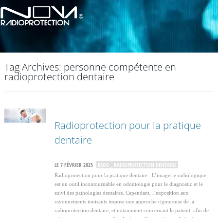
Tag Archives:
personne compétente en
radioprotection dentaire
Radioprotection pour la pratique
dentaire
LE 7 FÉVRIER 2025
BLOG _ RADIOPROTECTION DENTAIRE
Radioprotection pour la pratique dentaire L’imagerie radiologique
est un outil incontournable en odontologie pour le diagnostic et le
suivi des pathologies dentaires. Cependant, l’exposition aux
rayonnements ionisants impose une approche rigoureuse de la
radioprotection dentaire, et notamment concernant le patient, afin de