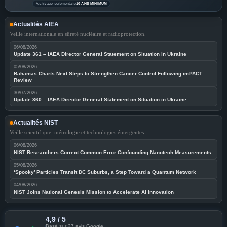
Archivage réglementaire
10 ANS MINIMUM
Actualités AIEA
Veille internationale en sûreté nucléaire et radioprotection.
06/08/2026
Update 361 – IAEA Director General Statement on Situation in Ukraine
05/08/2026
Bahamas Charts Next Steps to Strengthen Cancer Control Following imPACT
Review
30/07/2026
Update 360 – IAEA Director General Statement on Situation in Ukraine
Actualités NIST
Veille scientifique, métrologie et technologies émergentes.
06/08/2026
NIST Researchers Correct Common Error Confounding Nanotech Measurements
05/08/2026
‘Spooky’ Particles Transit DC Suburbs, a Step Toward a Quantum Network
04/08/2026
NIST Joins National Genesis Mission to Accelerate AI Innovation
4,9 / 5
Basé sur 27 avis Google