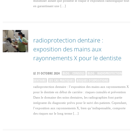
minimiser autant que possible le risque d’exposition radiologique tout
en garantissant une […]
radioprotection dentaire :
exposition des mains aux
rayonnements X pour le dentiste
LE 31 OCTOBRE 2024
BLOG _ CONSEILS
BLOG _ RADIOPROTECTION
DENTAIRE
LES CAS PRATIQUES
RISQUES D'EXPOSITIONS
radioprotection dentaire : l’exposition des mains aux rayonnements X
pour le dentiste en début de carrière : risques cumulés et prévention
Dans le domaine des soins dentaires, les radiographies font partie
intégrante du diagnostic prévu pour le suivi des patients. Cependant,
l’exposition aux rayonnements X, bien qu’indispensable, comporte
des risques sur le long terme […]