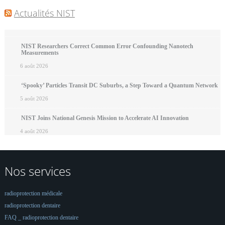
Actualités NIST
NIST Researchers Correct Common Error Confounding Nanotech
Measurements
6 août 2026
‘Spooky’ Particles Transit DC Suburbs, a Step Toward a Quantum Network
5 août 2026
NIST Joins National Genesis Mission to Accelerate AI Innovation
4 août 2026
Nos services
radioprotection médicale
radioprotection dentaire
FAQ _ radioprotection dentaire