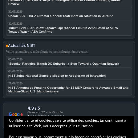
Bahamas Charts Next Steps to Strengthen Cancer Control Following imPACT
Review
30/07/2026
Update 360 – IAEA Director General Statement on Situation in Ukraine
30/07/2026
Tritium Level Far Below Japan’s Operational Limit in 22nd Batch of ALPS
Treated Water, IAEA Confirms
Actualités NIST
Veille scientifique, métrologie et technologies émergentes.
05/08/2026
‘Spooky’ Particles Transit DC Suburbs, a Step Toward a Quantum Network
04/08/2026
NIST Joins National Genesis Mission to Accelerate AI Innovation
22/07/2026
NIST Announces Funding Opportunity for 14 MEP Centers to Advance Small and
Medium-Sized U.S. Manufacturers
4,9 / 5
Basé sur 27 avis Google
G
o
o
g
l
e
Avis vérifiés sur Google
★★★★★
Confidentialité et cookies : ce site utilise des cookies. En continuant à
LinkedIn
Voir les avis clients
utiliser ce site Web, vous acceptez leur utilisation.
Retours clients consultables sur la fiche Google de NOVA RADIOPROTECTION©
Buffer
Pour en savoir plus, notamment sur la façon de contrôler les cookies,