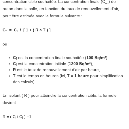
concentration cible souhaitée. La concentration finale (C_f) de
radon dans la salle, en fonction du taux de renouvellement d’air,
peut être estimée avec la formule suivante :
C
=
C
/ [
1
+
(
R
×
T
) ]
f
​
i
où :
C
est la concentration finale souhaitée (
100 Bq/m³
),
f
C
est la concentration initiale (
1200 Bq/m³
),
i
R
est le taux de renouvellement d’air par heure,
T
est le temps en heures (ici,
T = 1
heure
pour simplification
des calculs).
En isolant ( R ) pour atteindre la concentration cible, la formule
devient :
R
= (
C
/
​
C
)
−
1
i
f