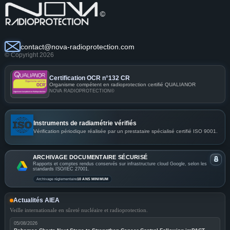
contact@nova-radioprotection.com
© Copyright 2026
Certification OCR n°132 CR
Organisme compétent en radioprotection certifié QUALIANOR
NOVA RADIOPROTECTION©
Instruments de radiamétrie vérifiés
Vérification périodique réalisée par un prestataire spécialisé certifié ISO 9001.
ARCHIVAGE DOCUMENTAIRE SÉCURISÉ
Rapports et comptes rendus conservés sur infrastructure cloud Google, selon les
standards ISO/IEC 27001.
Archivage réglementaire
10 ANS MINIMUM
Actualités AIEA
Veille internationale en sûreté nucléaire et radioprotection.
05/08/2026