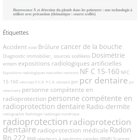
fluorescence X et détection du plomb dans les peintures : une technologie à
utiliser avec précaution (thématique : source scellée)
Étiquettes
cancer de la bouche
Accident
Brûlure
ASNR
Dosimétrie
Diagnostic immobilier_ sources scelléess
expositions radiologiques artificielles
eritem
NF C 15-160
NFC
Expositions radiologiques naturelles
neutrons
pcr dentaire
15-160
pcr
nécroses
P.C.R.
P.C.R. dentaire
pcr
personne compétente en
veterinaire
personne compétente en
radioprotection
radioprotection dentaire
Radio-dermite
radiographie
Radiologie
radiologie numérique
radioprotection
radioprotection
dentaire
Radon
radioprotection médicale
Rn 222
RNR
réacteurs à neutrons rapides (RNR)
Scanner