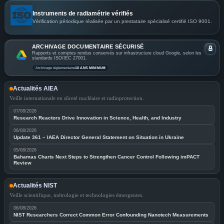
Instruments de radiamétrie vérifiés
Vérification périodique réalisée par un prestataire spécialisé certifié ISO 9001.
ARCHIVAGE DOCUMENTAIRE SÉCURISÉ
Rapports et comptes rendus conservés sur infrastructure cloud Google, selon les
standards ISO/IEC 27001.
Archivage réglementaire
10 ANS MINIMUM
Actualités AIEA
Veille internationale en sûreté nucléaire et radioprotection.
07/08/2026
Research Reactors Drive Innovation in Science, Health, and Industry
06/08/2026
Update 361 – IAEA Director General Statement on Situation in Ukraine
05/08/2026
Bahamas Charts Next Steps to Strengthen Cancer Control Following imPACT
Review
Actualités NIST
Veille scientifique, métrologie et technologies émergentes.
06/08/2026
NIST Researchers Correct Common Error Confounding Nanotech Measurements