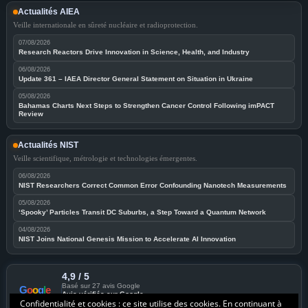
Actualités AIEA
Veille internationale en sûreté nucléaire et radioprotection.
07/08/2026
Research Reactors Drive Innovation in Science, Health, and Industry
06/08/2026
Update 361 – IAEA Director General Statement on Situation in Ukraine
05/08/2026
Bahamas Charts Next Steps to Strengthen Cancer Control Following imPACT
Review
Actualités NIST
Veille scientifique, métrologie et technologies émergentes.
06/08/2026
NIST Researchers Correct Common Error Confounding Nanotech Measurements
05/08/2026
‘Spooky’ Particles Transit DC Suburbs, a Step Toward a Quantum Network
04/08/2026
NIST Joins National Genesis Mission to Accelerate AI Innovation
4,9 / 5
Basé sur 27 avis Google
G
o
o
g
l
e
Avis vérifiés sur Google
★★★★★
Confidentialité et cookies : ce site utilise des cookies. En continuant à
Voir les avis clients