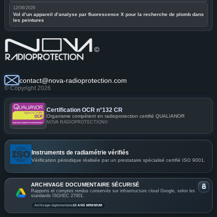
12/06/2026
Vol d’un appareil d’analyse par fluorescence X pour la recherche de plomb dans
les peintures
contact@nova-radioprotection.com
© Copyright 2026
Certification OCR n°132 CR
Organisme compétent en radioprotection certifié QUALIANOR
NOVA RADIOPROTECTION©
Instruments de radiamétrie vérifiés
Vérification périodique réalisée par un prestataire spécialisé certifié ISO 9001.
ARCHIVAGE DOCUMENTAIRE SÉCURISÉ
Rapports et comptes rendus conservés sur infrastructure cloud Google, selon les
standards ISO/IEC 27001.
Archivage réglementaire
10 ANS MINIMUM